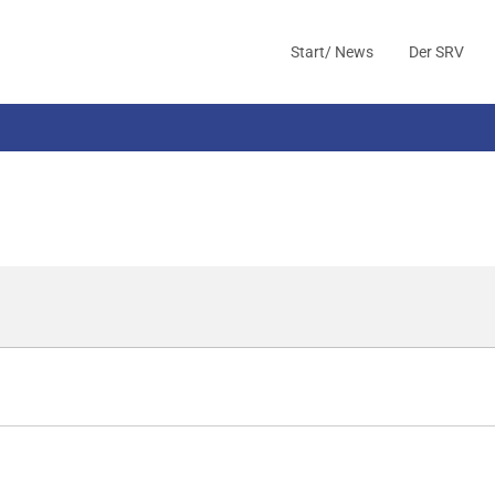
Start/ News
Der SRV