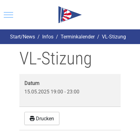
Mobile Menu Toggle
Start/News
Infos
Terminkalender
VL-Stizung
VL-Stizung
Datum
15.05.2025
19:00
-
23:00
Drucken