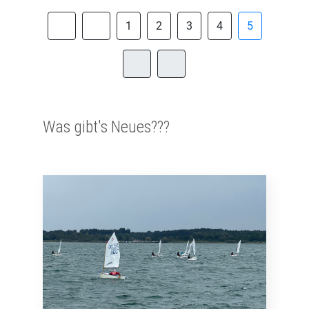
1
2
3
4
5
Was gibt's Neues???