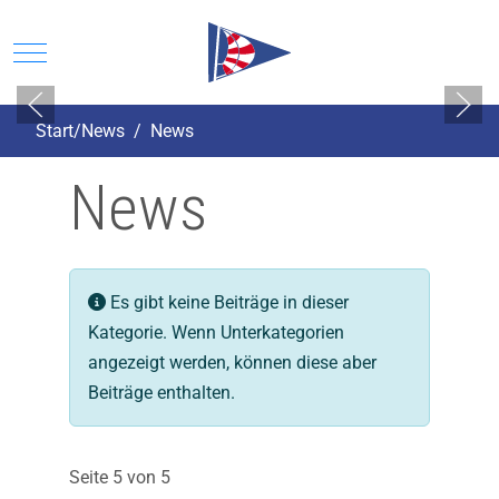
Mobile Menu Toggle
Start/News
News
News
Information
Es gibt keine Beiträge in dieser
Kategorie. Wenn Unterkategorien
angezeigt werden, können diese aber
Beiträge enthalten.
Seite 5 von 5