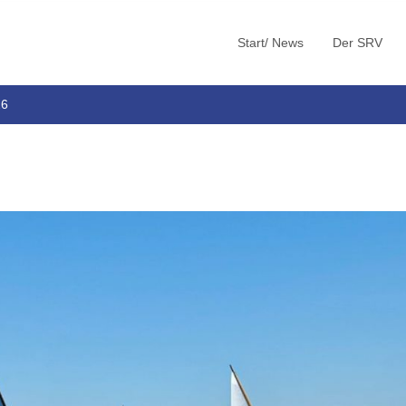
Start/ News
Der SRV
26