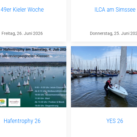
49er Kieler Woche
ILCA am Simssee
Freitag, 26. Juni 2026
Donnerstag, 25. Juni 20
Hafentrophy 26
YES 26