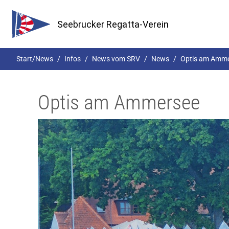
Seebrucker Regatta-Verein
Start/News
Infos
News vom SRV
News
Optis am Amm
Optis am Ammersee