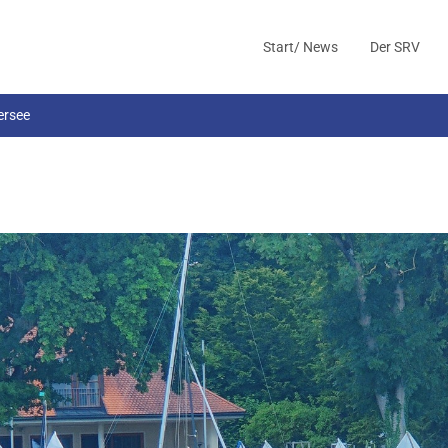
Start/ News
Der SRV
ersee