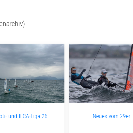
enarchiv)
pti- und ILCA-Liga 26
Neues vom 29er