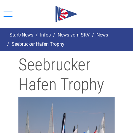
Mobile Menu Toggle
Start/News
Infos
News vom SRV
News
Seebrucker Hafen Trophy
Seebrucker
Hafen Trophy