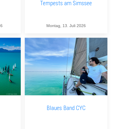
Tempests am Simssee
26
Montag, 13. Juli 2026
Blaues Band CYC