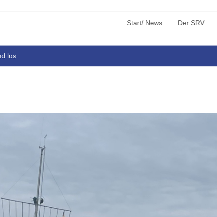
Start/ News
Der SRV
nd los