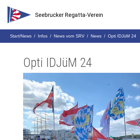
Seebrucker Regatta-Verein
Start/News
Infos
News vom SRV
News
Opti IDJüM 24
Opti IDJüM 24