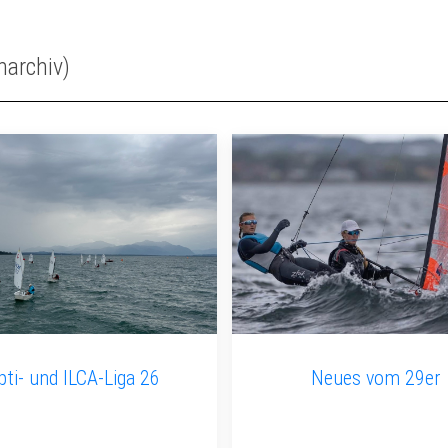
narchiv)
pti- und ILCA-Liga 26
Neues vom 29er