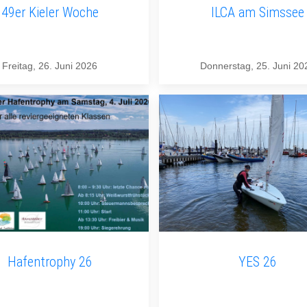
49er Kieler Woche
ILCA am Simssee
Freitag, 26. Juni 2026
Donnerstag, 25. Juni 20
Hafentrophy 26
YES 26