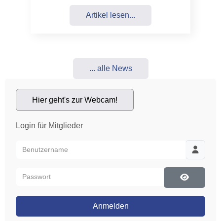
Artikel lesen...
... alle News
Hier geht's zur Webcam!
Login für Mitglieder
Benutzername
Passwort
Passwort 
Anmelden